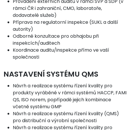
Provádění externích auditů v rámci SVP a SDP (v
rámci ČR i zahraniční, CMO, laboratoře,
dodavatelé služeb)
Příprava na regulatorní inspekce (SUKL a další
autority)
Odborné konzultace pro obhajobu při
inspekcích/auditech
Koordinace auditu/inspekce přímo ve vaší
společnosti
NASTAVENÍ SYSTÉMU QMS
Návrh a realizace systému řízení kvality pro
produkty vyráběné v rámci systémů HACCP, FAMI
QS, ISO norem, popřípadě jejich kombinace
včetně systému GMP
Návrh a realizace systému řízení kvality (QMS)
pro distribuční a výrobní společnosti
Návrh a realizace systému řízení kvality pro