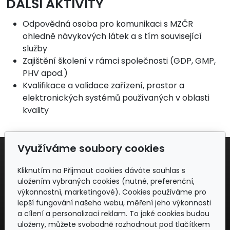
DALŠÍ AKTIVITY
Odpovědná osoba pro komunikaci s MZČR
ohledně návykových látek a s tím související
služby
Zajištění školení v rámci společnosti (GDP, GMP,
PHV apod.)
Kvalifikace a validace zařízení, prostor a
elektronických systémů používaných v oblasti
kvality
Využíváme soubory cookies
Adresa
Kliknutím na Přijmout cookies dáváte souhlas s
uložením vybraných cookies (nutné, preferenční,
REGFEM CONSULTING
výkonnostní, marketingové). Cookies používáme pro
Business Park – Průmyslová 7,
lepší fungování našeho webu, měření jeho výkonnosti
102 00 Praha 10 - Hostivař
a cílení a personalizaci reklam. To jaké cookies budou
Česká republika
uloženy, můžete svobodně rozhodnout pod tlačítkem