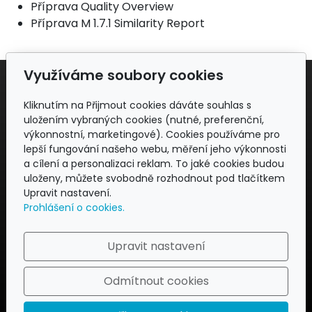
Příprava Quality Overview
Příprava M 1.7.1 Similarity Report
Využíváme soubory cookies
Adresa
Kliknutím na Přijmout cookies dáváte souhlas s
uložením vybraných cookies (nutné, preferenční,
REGFEM CONSULTING
výkonnostní, marketingové). Cookies používáme pro
Business Park – Průmyslová 7,
lepší fungování našeho webu, měření jeho výkonnosti
102 00 Praha 10 - Hostivař
a cílení a personalizaci reklam. To jaké cookies budou
Česká republika
uloženy, můžete svobodně rozhodnout pod tlačítkem
Upravit nastavení.
Kontakt
Prohlášení o cookies.
info@regfem.com
Upravit nastavení
+420 724 824 543
Sledujte nás
Odmítnout cookies