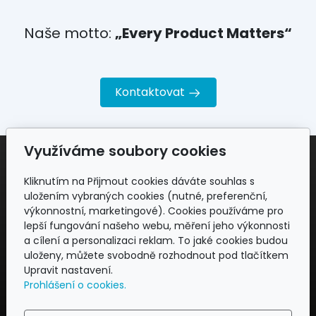
Naše motto:
„Every Product Matters“
Kontaktovat
Využíváme soubory cookies
Adresa
Kliknutím na Přijmout cookies dáváte souhlas s
uložením vybraných cookies (nutné, preferenční,
REGFEM CONSULTING
výkonnostní, marketingové). Cookies používáme pro
Business Park – Průmyslová 7,
lepší fungování našeho webu, měření jeho výkonnosti
102 00 Praha 10 - Hostivař
a cílení a personalizaci reklam. To jaké cookies budou
Česká republika
uloženy, můžete svobodně rozhodnout pod tlačítkem
Upravit nastavení.
Kontakt
Prohlášení o cookies.
info@regfem.com